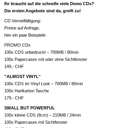
Ihr braucht auf die schnelle viele Demo CDs?
a
Die ersten Angebote sind da, greift zu!
v
i
CD Vervielfältigung:
g
Preise auf Anfrage,
a
hier ein paar Beispiele:
t
PROMO CDs
i
100x CDS unbedruckt – 700MB / 80min
o
100x Papercases mit oder ohne Sichtfenster
n
149.- CHF
“ALMOST VINYL“
100x CDS im Vinyl Look – 700MB / 80min
100x Hartkarton Tasche
179.- CHF
SMALL BUT POWERFUL
100x kleine CDS (8cm) – 210MB / 24min
100x Papercases mit Sichtfenster