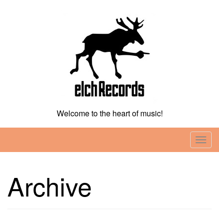
Skip
to
content
Welcome to the heart of music!
T
o
g
Archive
g
l
e
n