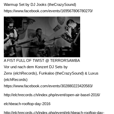
Warmup Set by DJ Jooks (theCrazySound)
https://www.facebook.com/events/169567806780270/
A FIST FULL OF TWIST @ TERRORSAMBA
Vor und nach dem Konzert DJ Sets by
Zenx (elchRecords), Funkaloo (theCrazySound) & Luxus
(elchRecords)
https://www.facebook.com/events/302880223420583/
http://elchrecords.ch/index.php/event/open-air-basel-2016/
elchbeach-rooftop-day-2016
http://elchrecords.ch/index.php/event/elchbeach-rooftop-day-